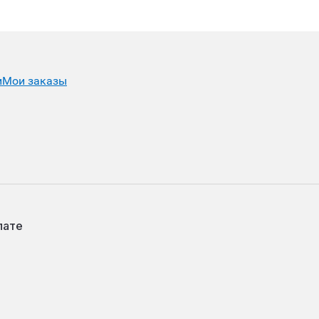
и
Мои заказы
лате