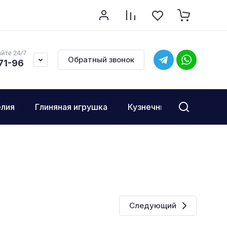
йте 24/7
Обратный звонок
-71-96
елия
Глиняная игрушка
Кузнечные изделия
Следующий