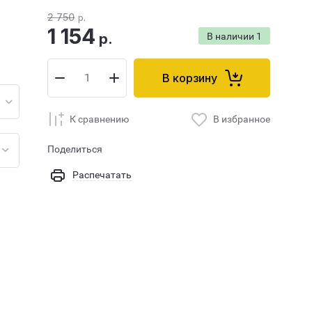
2 750
р.
1 154
р.
В наличии
1
В корзину
К сравнению
В избранное
Поделиться
Распечатать