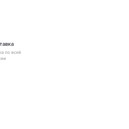
тавка
ка по всей
сии